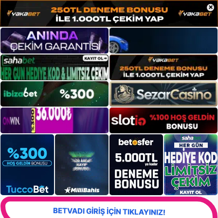
×
BETVADI GİRİŞ İÇİN TIKLAYINIZ!