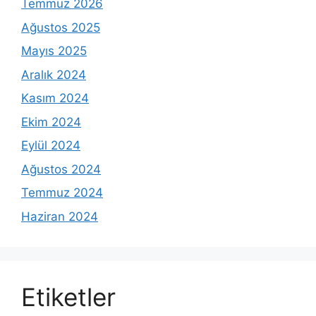
Temmuz 2026
Ağustos 2025
Mayıs 2025
Aralık 2024
Kasım 2024
Ekim 2024
Eylül 2024
Ağustos 2024
Temmuz 2024
Haziran 2024
Etiketler