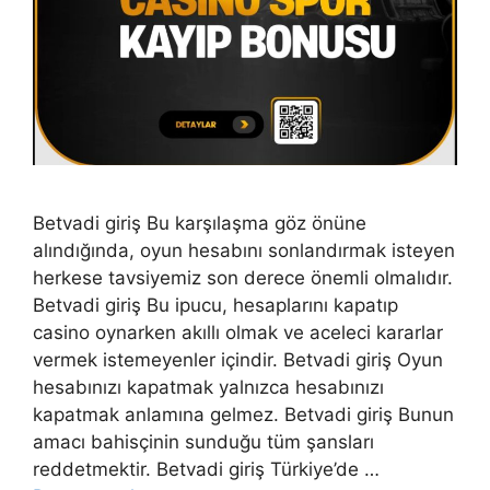
Betvadi giriş Bu karşılaşma göz önüne
alındığında, oyun hesabını sonlandırmak isteyen
herkese tavsiyemiz son derece önemli olmalıdır.
Betvadi giriş Bu ipucu, hesaplarını kapatıp
casino oynarken akıllı olmak ve aceleci kararlar
vermek istemeyenler içindir. Betvadi giriş Oyun
hesabınızı kapatmak yalnızca hesabınızı
kapatmak anlamına gelmez. Betvadi giriş Bunun
amacı bahisçinin sunduğu tüm şansları
reddetmektir. Betvadi giriş Türkiye’de …