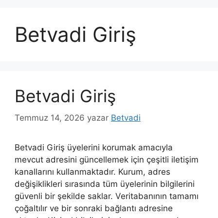
Betvadi Giriş
Betvadi Giriş
Temmuz 14, 2026
yazar
Betvadi
Betvadi Giriş üyelerini korumak amacıyla
mevcut adresini güncellemek için çeşitli iletişim
kanallarını kullanmaktadır. Kurum, adres
değişiklikleri sırasında tüm üyelerinin bilgilerini
güvenli bir şekilde saklar. Veritabanının tamamı
çoğaltılır ve bir sonraki bağlantı adresine