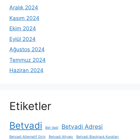
Aralık 2024
Kasım 2024
Ekim 2024
Eylül 2024
Ağustos 2024
Temmuz 2024
Haziran 2024
Etiketler
Betvadi
Betvadi Adresi
Bet Vadi
Betvadi Alternatif Giriş
Betvadi Altyapı
Betvadi Blackjack Kuralları