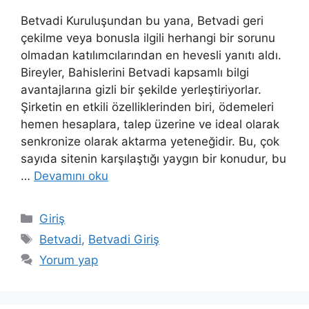
Betvadi Kuruluşundan bu yana, Betvadi geri
çekilme veya bonusla ilgili herhangi bir sorunu
olmadan katılımcılarından en hevesli yanıtı aldı.
Bireyler, Bahislerini Betvadi kapsamlı bilgi
avantajlarına gizli bir şekilde yerleştiriyorlar.
Şirketin en etkili özelliklerinden biri, ödemeleri
hemen hesaplara, talep üzerine ve ideal olarak
senkronize olarak aktarma yeteneğidir. Bu, çok
sayıda sitenin karşılaştığı yaygın bir konudur, bu
…
Devamını oku
Kategoriler
Giriş
Etiketler
Betvadi
,
Betvadi Giriş
Yorum yap