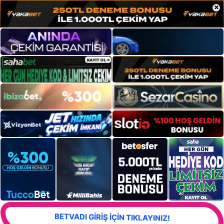
×
BETVADI GİRİŞ İÇİN TIKLAYINIZ!