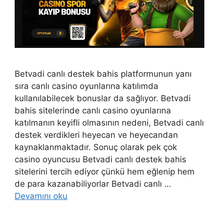
Betvadi canlı destek bahis platformunun yanı
sıra canlı casino oyunlarına katılımda
kullanılabilecek bonuslar da sağlıyor. Betvadi
bahis sitelerinde canlı casino oyunlarına
katılmanın keyifli olmasının nedeni, Betvadi canlı
destek verdikleri heyecan ve heyecandan
kaynaklanmaktadır. Sonuç olarak pek çok
casino oyuncusu Betvadi canlı destek bahis
sitelerini tercih ediyor çünkü hem eğlenip hem
de para kazanabiliyorlar Betvadi canlı …
Devamını oku