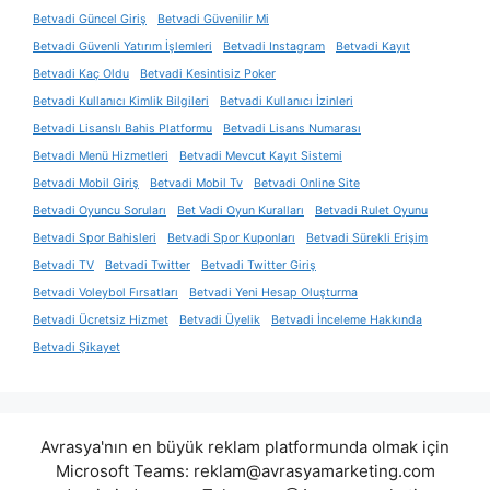
Betvadi Güncel Giriş
Betvadi Güvenilir Mi
Betvadi Güvenli Yatırım İşlemleri
Betvadi Instagram
Betvadi Kayıt
Betvadi Kaç Oldu
Betvadi Kesintisiz Poker
Betvadi Kullanıcı Kimlik Bilgileri
Betvadi Kullanıcı İzinleri
Betvadi Lisanslı Bahis Platformu
Betvadi Lisans Numarası
Betvadi Menü Hizmetleri
Betvadi Mevcut Kayıt Sistemi
Betvadi Mobil Giriş
Betvadi Mobil Tv
Betvadi Online Site
Betvadi Oyuncu Soruları
Bet Vadi Oyun Kuralları
Betvadi Rulet Oyunu
Betvadi Spor Bahisleri
Betvadi Spor Kuponları
Betvadi Sürekli Erişim
Betvadi TV
Betvadi Twitter
Betvadi Twitter Giriş
Betvadi Voleybol Fırsatları
Betvadi Yeni Hesap Oluşturma
Betvadi Ücretsiz Hizmet
Betvadi Üyelik
Betvadi İnceleme Hakkında
Betvadi Şikayet
Avrasya'nın en büyük reklam platformunda olmak için
Microsoft Teams:
reklam@avrasyamarketing.com