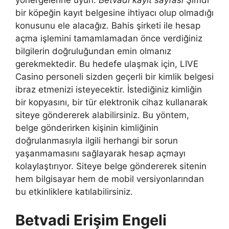
yönergelerine uyun.
Betvadi kayıt sayfası
Şimdi
bir köpeğin kayıt belgesine ihtiyacı olup olmadığı
konusunu ele alacağız. Bahis şirketi ile hesap
açma işlemini tamamlamadan önce verdiğiniz
bilgilerin doğruluğundan emin olmanız
gerekmektedir. Bu hedefe ulaşmak için, LIVE
Casino personeli sizden geçerli bir kimlik belgesi
ibraz etmenizi isteyecektir. İstediğiniz kimliğin
bir kopyasını, bir tür elektronik cihaz kullanarak
siteye göndererek alabilirsiniz. Bu yöntem,
belge gönderirken kişinin kimliğinin
doğrulanmasıyla ilgili herhangi bir sorun
yaşanmamasını sağlayarak hesap açmayı
kolaylaştırıyor. Siteye belge göndererek sitenin
hem bilgisayar hem de mobil versiyonlarından
bu etkinliklere katılabilirsiniz.
Betvadi Erişim Engeli