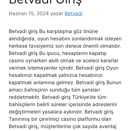
Haziran 15, 2024
yazar
Betvadi
Betvadi giriş Bu karşılaşma göz önüne
alındığında, oyun hesabını sonlandırmak isteyen
herkese tavsiyemiz son derece önemli olmalıdır.
Betvadi giriş Bu ipucu, hesaplarını kapatıp
casino oynarken akıllı olmak ve aceleci kararlar
vermek istemeyenler içindir. Betvadi giriş Oyun
hesabınızı kapatmak yalnızca hesabınızı
kapatmak anlamına gelmez. Betvadi giriş Bunun
amacı bahisçinin sunduğu tüm şansları
reddetmektir. Betvadi giriş Türkiye’de tüm
bahisçilerin belirli süreler içerisinde adreslerini
değiştirmeleri yasalara aykırıdır. Betvadi giriş
Tanınmış bir çevrimiçi casino platformu olan
Betvadi giriş, müşterilerine çok sayıda avantaj