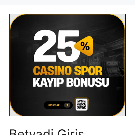
Betvadi Giriş