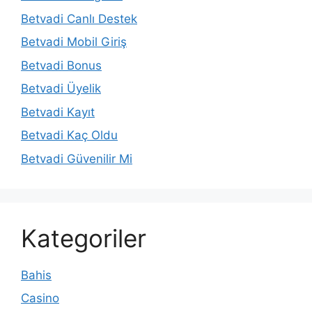
Betvadi Canlı Destek
Betvadi Mobil Giriş
Betvadi Bonus
Betvadi Üyelik
Betvadi Kayıt
Betvadi Kaç Oldu
Betvadi Güvenilir Mi
Kategoriler
Bahis
Casino