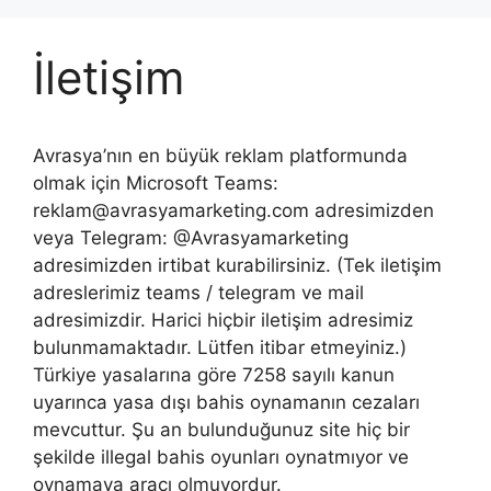
İletişim
Avrasya’nın en büyük reklam platformunda
olmak için Microsoft Teams:
reklam@avrasyamarketing.com
adresimizden
veya Telegram: @Avrasyamarketing
adresimizden irtibat kurabilirsiniz. (Tek iletişim
adreslerimiz teams / telegram ve mail
adresimizdir. Harici hiçbir iletişim adresimiz
bulunmamaktadır. Lütfen itibar etmeyiniz.)
Türkiye yasalarına göre 7258 sayılı kanun
uyarınca yasa dışı bahis oynamanın cezaları
mevcuttur. Şu an bulunduğunuz site hiç bir
şekilde illegal bahis oyunları oynatmıyor ve
oynamaya aracı olmuyordur.