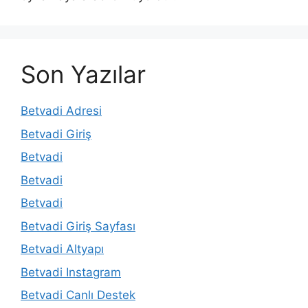
Son Yazılar
Betvadi Adresi
Betvadi Giriş
Betvadi
Betvadi
Betvadi
Betvadi Giriş Sayfası
Betvadi Altyapı
Betvadi Instagram
Betvadi Canlı Destek