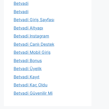
Betvadi
Betvadi
Betvadi Giriş Sayfası
Betvadi Altyapı
Betvadi Instagram
Betvadi Canlı Destek
Betvadi Mobil Giriş
Betvadi Bonus
Betvadi Üyelik
Betvadi Kayıt
Betvadi Kaç Oldu
Betvadi Güvenilir Mi